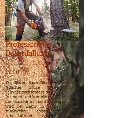
Profesionelle
Baumfällung
Sauber, sicher,
schnell
Wir führen Baumfällung von Bäumen
jeglicher Größe und jeglichen
Schwierigkeitsgrades durch.
In engen und komplizierten Bereichen,
die maschinell nicht erreichbar sind,
wird der Baum in Seilklettertechnik
stückweise abgetragen. Auch
Arbeitsbühnen oder Autokräne