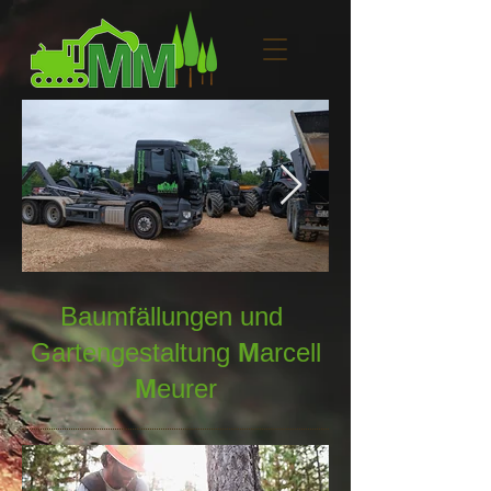
Baumfällungen und
Gartengestaltung
M
arcell
M
eurer